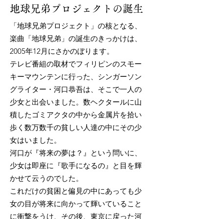
地球兄弟プロジェクトの誕生
「地球兄弟プロジェクト」の核となる、
楽曲「地球兄弟」の誕生のきっかけは、
2005年12月にさかのぼります。
テレビ番組の取材でフィリピンのスモー
キーマウンテンに行った、シンガーソン
グライター・河口恭吾は、そこで一人の
少女と出会いました。数ヘクタールに山
積したゴミアクタの中から金属片を拾い
歩く数万数千の貧しい人達の中にその少
女はいました。
河口が『将来の夢は？』という問いに、
少女は即座に『歌手になるの』と目を輝
かせて云うのでした。
これだけの貧困と偏見の中にあっても少
女の目が将来に向かって輝いていること
に衝撃をうけ、その後、東京に戻った河