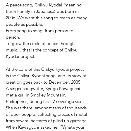
A peace song, Chikyu Kyodai (meaning
Earth Family in Japanese) was born in
2006. We want this song to reach as many
people as possible.
From song to song, from person to
person.
To grow the circle of peace through
music… that is the concept of Chikyu
Kyodai project.
At the core of this Chikyu Kyodai project
is the Chikyu Kyodai song, and its story of
creation goes back to December, 2005.
A singer-songwriter, Kyogo Kawaguchi
met a girl in Smokey Mountain,
Philippines, during his TV coverage visit.
She was there, amongst tens of thousands
of poor people, collecting pieces of metal
from several hectares of piled up garbage.
When Kawaguchi asked her “What’s your